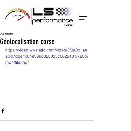
24 mars
Géolocalisation corse
https://video.wixstatic.com/video/3f0a3b_aa
abd7dce1064e389c328005c0629181/720p/
mp4/file.mp4