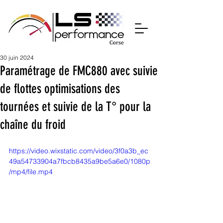
30 juin 2024
Paramétrage de FMC880 avec suivie
de flottes optimisations des
tournées et suivie de la T° pour la
chaîne du froid
https://video.wixstatic.com/video/3f0a3b_ec
49a54733904a7fbcb8435a9be5a6e0/1080p
/mp4/file.mp4